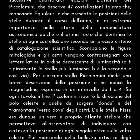
successive quattordici edizioni. L’atlante del
Piccolomini, che descrive 47 costellazioni tolemaiche,
mancando Equuleus, e che presenta le posizioni delle
stelle durante il corso dell’anno, è di estrema
importanza nella storia della nomenclatura
astronomica poiché è il primo testo che identifica le
stelle di ogni costellazione secondo un preciso criterio
di catalogazione scientifica. Scompaiono le figure
mitologiche e gli astri vengono contrassegnati con
lettere latine in ordine decrescente di luminosità (a è
tipicamente la stella più luminosa, b è la seconda e
così via). Per ciascuna stella Piccolomini diede una
breve descrizione della posizione e ne indicò la
magnitudine, espressa in un intervallo da 1 a 4. Su
ogni tavola, infine, Piccolomini riportò la direzione del
polo celeste e quelle del sorgere “donde” e del
tramontare “verso dove” degli astri. De le Stelle Fisse
era dunque un vero e proprio atlante stellare che
permetteva all’osservatore di individuare con
certezza la posizione di ogni singolo astro sulla volta
celeste. Pur mancando della bellezza artistica degli