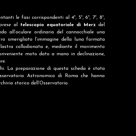
nti le fasi corrispondenti al 4°, 5°, 6°, 7°, 8°,
 prese al
telescopio equatoriale di Merz
del
o all’oculare ordinario del cannocchiale una
tro smerigliato l’immagine della luna formata
a lastra collodionata e, mediante il movimento
conveniente moto dato a mano in declinazione,
re.
chi. La preparazione di questa scheda è stata
ll’Osservatorio Astronomico di Roma che hanno
chivio storico dell’Osservatorio.