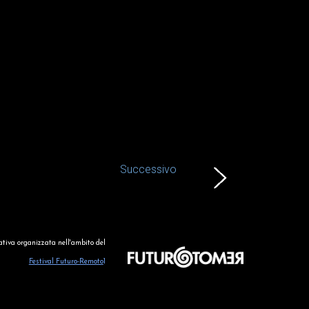
Successivo
iativa organizzata 
nell'ambito del
Festival Futuro-Remoto
1