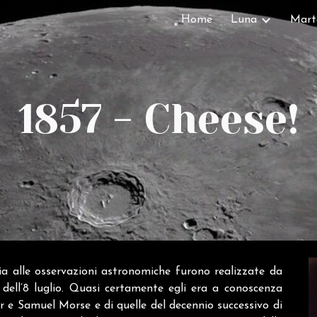
Home
Luna
Mart
ip to main content
Skip to navigat
1857 - Cheese!
fia alle osservazioni astronomiche furono realizzate da
si dell’8 luglio. Quasi certamente egli era a conoscenza
r e Samuel Morse e di quelle del decennio successivo di