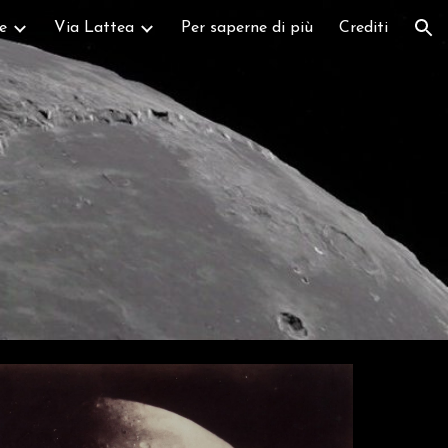
e
Via Lattea
Per saperne di più
Crediti
ion