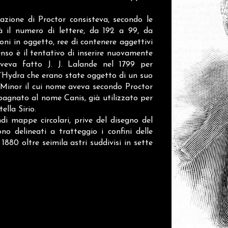
cazione di Proctor consisteva, secondo le
tà il numero di lettere, da 192 a 99, da
zioni in oggetto, ree di contenere aggettivi
senso è il tentativo di inserire nuovamente
veva fatto J. J. Lalande nel 1799 per
ell’Hydra che erano state oggetto di un suo
is Minor il cui nome aveva secondo Proctor
pagnato al nome Canis, già utilizzato per
ella Sirio.
di mappe circolari, prive del disegno del
o delineati a tratteggio i confini delle
1880 oltre seimila astri suddivisi in sette