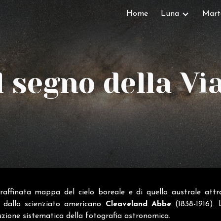
Home
Luna
Mart
ip to main content
Skip to navigat
l segno della Vi
affinata mappa del cielo boreale e di quello australe attra
e dallo scienziato americano
Cleaveland Abbe
(1838-1916).
duzione sistematica della fotografia astronomica.