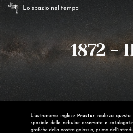
Lo spazio nel tempo
Sk
1
872
 - 
I
L’astronomo inglese
Proctor
realizza questa r
spaziale delle nebulae osservate e catalogat
grafiche della nostra galassia, prima dell'intro